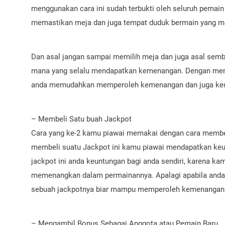
menggunakan cara ini sudah terbukti oleh seluruh pemain
memastikan meja dan juga tempat duduk bermain yang m
Dan asal jangan sampai memilih meja dan juga asal sem
mana yang selalu mendapatkan kemenangan. Dengan mem
anda memudahkan memperoleh kemenangan dan juga keu
– Membeli Satu buah Jackpot
Cara yang ke-2 kamu piawai memakai dengan cara membeli
membeli suatu Jackpot ini kamu piawai mendapatkan keu
jackpot ini anda keuntungan bagi anda sendiri, karena 
memenangkan dalam permainannya. Apalagi apabila anda m
sebuah jackpotnya biar mampu memperoleh kemenangan d
– Mengambil Bonus Sebagai Anggota atau Pemain Baru