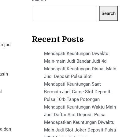
Search
Recent Posts
n judi
Mendapati Keuntungan Diwaktu
Main-main Judi Bandar Judi 4d
Mendapati Keuntungan Disaat Main
asih
Judi Deposit Pulsa Slot
Mendapati Keuntungan Saat
i
Bermain Judi Game Slot Deposit
Pulsa 10rb Tanpa Potongan
Mendapati Keuntungan Waktu Main
Judi Daftar Slot Deposit Pulsa
Mendapatkan Keuntungan Diwaktu
a dan
Main Judi Slot Joker Deposit Pulsa