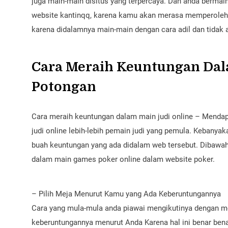
juga main-main disitus yang terpercaya. Dan anda bermai
website kantinqq, karena kamu akan merasa memperoleh 
karena didalamnya main-main dengan cara adil dan tidak 
Cara Meraih Keuntungan Dala
Potongan
Cara meraih keuntungan dalam main judi online – Mendap
judi online lebih-lebih pemain judi yang pemula. Kebanya
buah keuntungan yang ada didalam web tersebut. Dibawa
dalam main games poker online dalam website poker.
– Pilih Meja Menurut Kamu yang Ada Keberuntungannya
Cara yang mula-mula anda piawai mengikutinya dengan me
keberuntungannya menurut Anda Karena hal ini benar ben