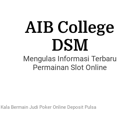
AIB College
DSM
Mengulas Informasi Terbaru
Permainan Slot Online
Kala Bermain Judi Poker Online Deposit Pulsa