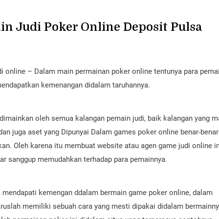
n Judi Poker Online Deposit Pulsa
 online – Dalam main permainan poker online tentunya para pemai
mendapatkan kemenangan didalam taruhannya.
dimainkan oleh semua kalangan pemain judi, baik kalangan yang m
an juga aset yang Dipunyai Dalam games poker online benar-benar
an. Oleh karena itu membuat website atau agen game judi online in
agar sanggup memudahkan terhadap para pemainnya.
ra mendapati kemengan ddalam bermain game poker online, dalam
slah memiliki sebuah cara yang mesti dipakai didalam bermainny