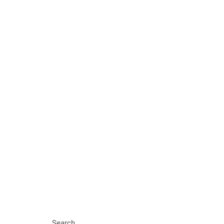
Search