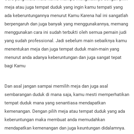
meja atau juga tempat duduk yang ingin kamu tempati yang
ada keberuntungannya menurut Kamu Karena hal ini sangatlah
berpengaruh dan juga banyak yang menggunakannya, memang
menggunakan cara ini sudah terbukti oleh semua pemain judi
yang sudah professional. Jadi sebelum main sebaiknya kamu
menentukan meja dan juga tempat duduk main-main yang
menurut anda adanya keberuntungan dan juga sangat tepat
bagi Kamu
Dan asal jangan sampai memilih meja dan juga asal
sembarangan duduk di mana saja, kamu mesti memperhatikan
tempat duduk mana yang senantiasa mendapatkan
kemenangan. Dengan pilih meja atau tempat duduk yang ada
keberuntungan maka membuat anda memudahkan
mendapatkan kemenangan dan juga keuntungan didalamnya.