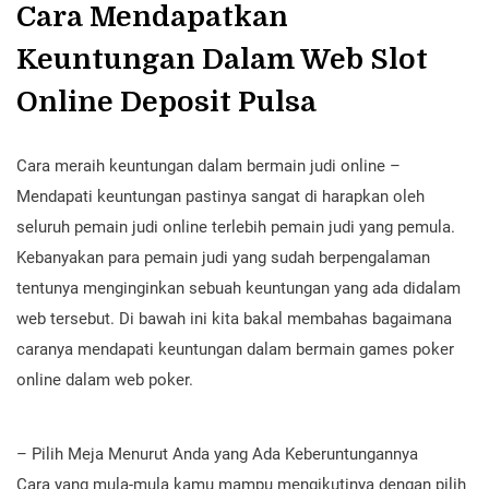
Cara Mendapatkan
Keuntungan Dalam Web Slot
Online Deposit Pulsa
Cara meraih keuntungan dalam bermain judi online –
Mendapati keuntungan pastinya sangat di harapkan oleh
seluruh pemain judi online terlebih pemain judi yang pemula.
Kebanyakan para pemain judi yang sudah berpengalaman
tentunya menginginkan sebuah keuntungan yang ada didalam
web tersebut. Di bawah ini kita bakal membahas bagaimana
caranya mendapati keuntungan dalam bermain games poker
online dalam web poker.
– Pilih Meja Menurut Anda yang Ada Keberuntungannya
Cara yang mula-mula kamu mampu mengikutinya dengan pilih