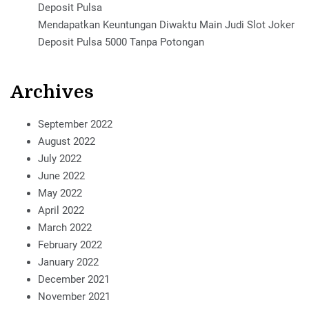
Deposit Pulsa
Mendapatkan Keuntungan Diwaktu Main Judi Slot Joker
Deposit Pulsa 5000 Tanpa Potongan
Archives
September 2022
August 2022
July 2022
June 2022
May 2022
April 2022
March 2022
February 2022
January 2022
December 2021
November 2021