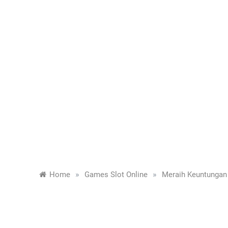
Skip
to
content
»
»
Home
Games Slot Online
Meraih Keuntungan 