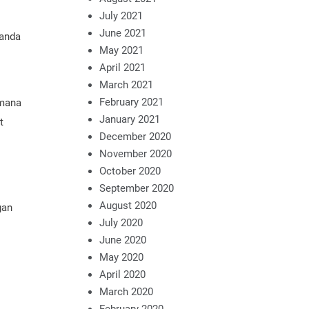
July 2021
June 2021
 anda
May 2021
April 2021
March 2021
February 2021
 mana
January 2021
t
December 2020
November 2020
October 2020
September 2020
August 2020
gan
July 2020
June 2020
May 2020
April 2020
March 2020