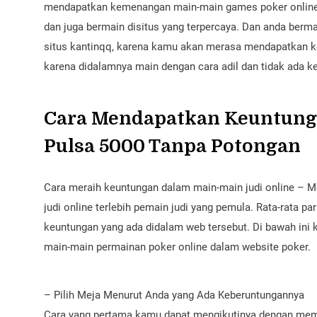
mendapatkan kemenangan main-main games poker online h
dan juga bermain disitus yang terpercaya. Dan anda berm
situs kantinqq, karena kamu akan merasa mendapatkan ke
karena didalamnya main dengan cara adil dan tidak ada k
Cara Mendapatkan Keuntunga
Pulsa 5000 Tanpa Potongan
Cara meraih keuntungan dalam main-main judi online – M
judi online terlebih pemain judi yang pemula. Rata-rata 
keuntungan yang ada didalam web tersebut. Di bawah i
main-main permainan poker online dalam website poker.
– Pilih Meja Menurut Anda yang Ada Keberuntungannya
Cara yang pertama kamu dapat mengikutinya dengan memil