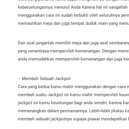
keberuntungannya menurut Anda Karena hal ini sangatla
menggunakan cara ini sudah terbukti oleh seluruhnya pem
memastikan meja dan juga tempat duduk main yang menu
Dan asal janganlah memilih meja dan juga asal sembara
yang senantiasa memperoleh kemenangan. Dengan memil
anda memudahkan memperoleh kemenangan dan juga keu
– Membeli Sebuah Jackpot
Cara yang kedua kamu mahir menggunakan dengan cara me
membeli suatu Jackpot ini kamu mahir memperoleh keun
jackpot ini kamu keuntungan bagi anda sendiri, karena k
memenangkan dalam permainannya. Lebih-lebih jikalau ka
membeli sebuah jackpotnya supaya piawai mendapatkan 