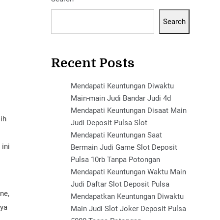
Search
Recent Posts
Mendapati Keuntungan Diwaktu
Main-main Judi Bandar Judi 4d
Mendapati Keuntungan Disaat Main
ih
Judi Deposit Pulsa Slot
Mendapati Keuntungan Saat
ini
Bermain Judi Game Slot Deposit
Pulsa 10rb Tanpa Potongan
Mendapati Keuntungan Waktu Main
Judi Daftar Slot Deposit Pulsa
ne,
Mendapatkan Keuntungan Diwaktu
nya
Main Judi Slot Joker Deposit Pulsa