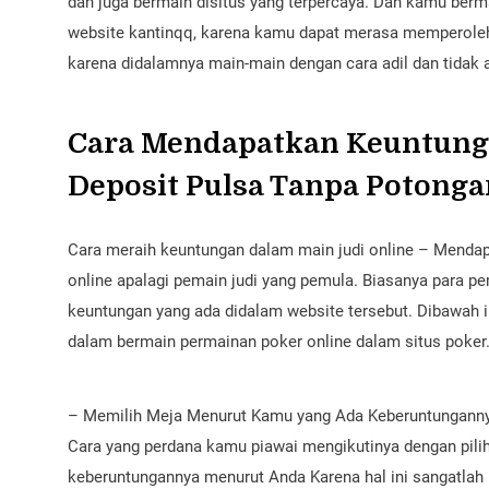
dan juga bermain disitus yang terpercaya. Dan kamu berm
website kantinqq, karena kamu dapat merasa memperoleh 
karena didalamnya main-main dengan cara adil dan tidak 
Cara Mendapatkan Keuntunga
Deposit Pulsa Tanpa Potonga
Cara meraih keuntungan dalam main judi online – Mendapa
online apalagi pemain judi yang pemula. Biasanya para p
keuntungan yang ada didalam website tersebut. Dibawa
dalam bermain permainan poker online dalam situs poker
– Memilih Meja Menurut Kamu yang Ada Keberuntungann
Cara yang perdana kamu piawai mengikutinya dengan pili
keberuntungannya menurut Anda Karena hal ini sangatla