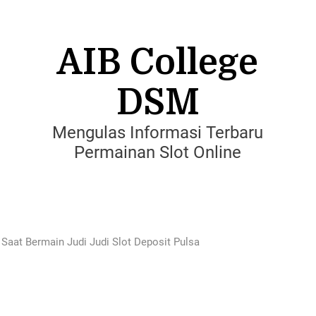
AIB College
DSM
Mengulas Informasi Terbaru
Permainan Slot Online
Saat Bermain Judi Judi Slot Deposit Pulsa