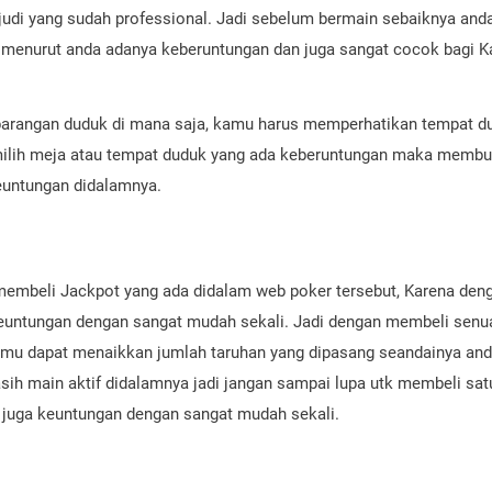
judi yang sudah professional. Jadi sebelum bermain sebaiknya and
 menurut anda adanya keberuntungan dan juga sangat cocok bagi 
barangan duduk di mana saja, kamu harus memperhatikan tempat d
lih meja atau tempat duduk yang ada keberuntungan maka membu
untungan didalamnya.
mbeli Jackpot yang ada didalam web poker tersebut, Karena den
euntungan dengan sangat mudah sekali. Jadi dengan membeli senu
kamu dapat menaikkan jumlah taruhan yang dipasang seandainya an
h main aktif didalamnya jadi jangan sampai lupa utk membeli sat
juga keuntungan dengan sangat mudah sekali.